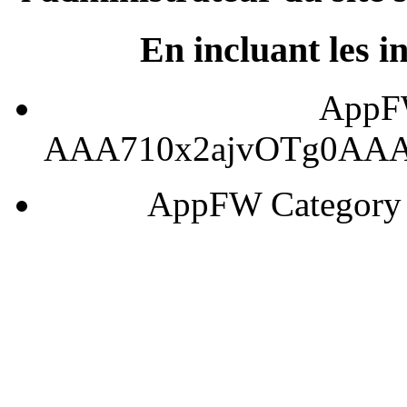
En incluant les i
AppFW
AAA710x2ajvOTg0AA
AppFW Categor